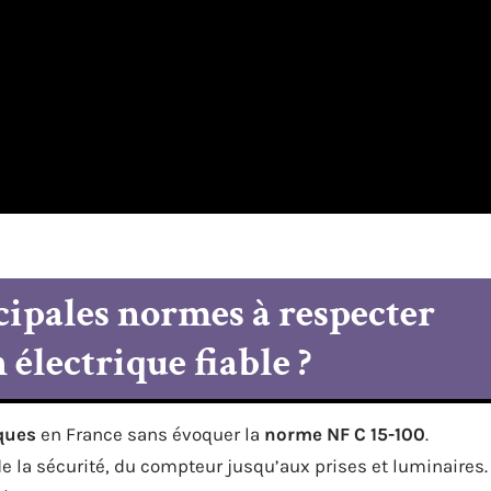
cipales normes à respecter
 électrique fiable ?
iques
en France sans évoquer la
norme NF C 15-100
.
 de la sécurité, du compteur jusqu’aux prises et luminaires.