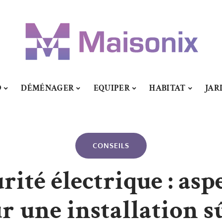
O
DÉMÉNAGER
EQUIPER
HABITAT
JAR
CONSEILS
ité électrique : asp
r une installation sû