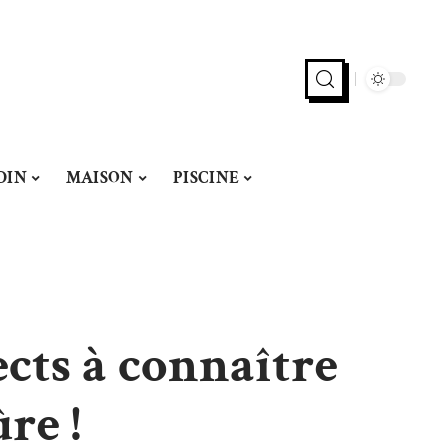
DIN
MAISON
PISCINE
ects à connaître
re !