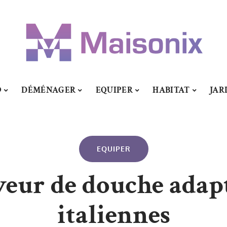
O
DÉMÉNAGER
EQUIPER
HABITAT
JAR
EQUIPER
veur de douche adap
italiennes